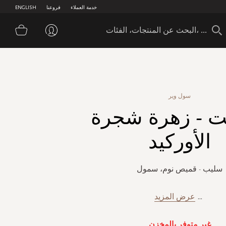
خدمة العملاء
فروعنا
ENGLISH
سلة 
سول وير
ت - زهرة شجرة
الأوركيد
سليب - قميص نوم، سمول
...
عرض المزيد
غير متوفر بالمخزن