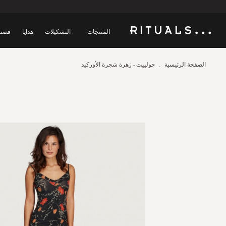
المنتجات
التشكيلات
هدايا
قصتن
الصفحة الرئيسية
جولييت - زهرة شجرة الأوركيد
Skip
to
the
end
of
the
images
gallery