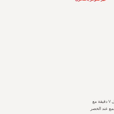
قميص النوم هذا مصنوع من قماش ناعم للغاية. يحتوي ثوب النوم على ياقة على شكل V دقيقة مع
مع عند الخصر