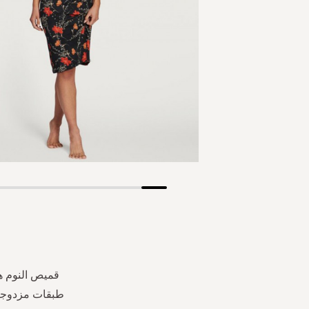
Skip
to
the
beginning
of
the
images
طبقات مزدوجة 
gallery