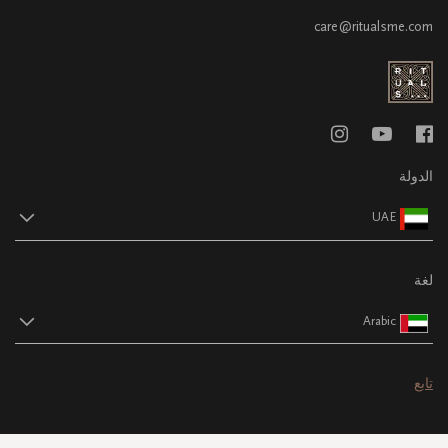
care@ritualsme.com
الدولة
UAE
لغة
Arabic
تابع