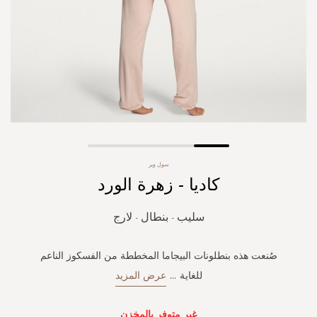
Skip
سول وير
to
كاديا - زهرة الورد
the
beginning
of
سليب - بنطال - لارج
the
images
gallery
صُنعت هذه بنطلونات البيجاما المخططة من الفسكوز الناعم
للغاية
...
عرض المزيد
غير متوفر بالمخزن