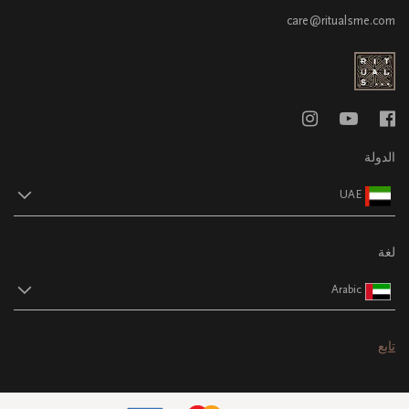
care@ritualsme.com
الدولة
UAE
لغة
Arabic
تابع