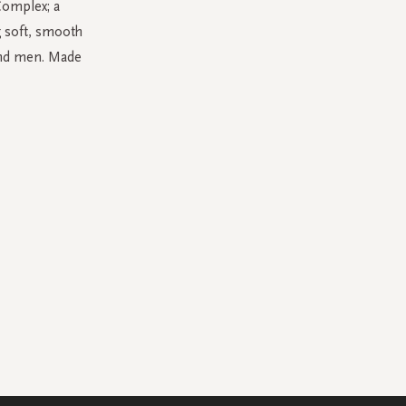
Complex; a
g soft, smooth
 and men. Made