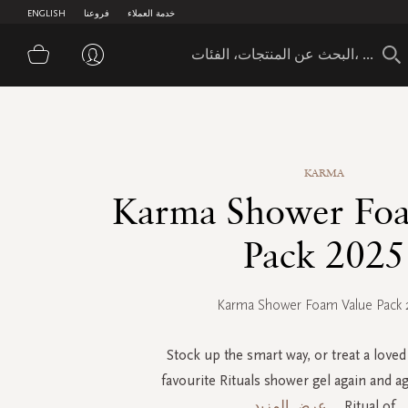
خدمة العملاء
فروعنا
ENGLISH
سلة 
KARMA
Karma Shower Foa
Pack 2025
Karma Shower Foam Value Pack 
Stock up the smart way, or treat a loved
favourite Rituals shower gel again and a
Ritual of
...
عرض المزيد