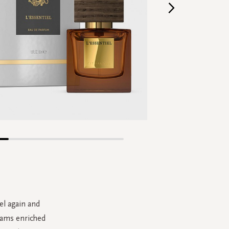
Skip
to
the
beginning
of
the
el again and
images
oams enriched
gallery