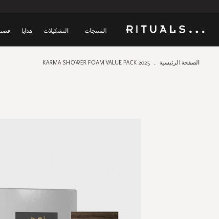
المنتجات
التشكيلات
هدايا
قصتن
الصفحة الرئيسية
KARMA SHOWER FOAM VALUE PACK 2025
Skip
to
the
end
of
the
images
gallery