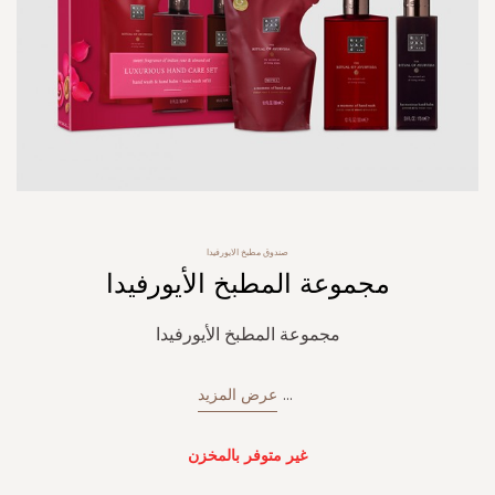
Skip
صندوق مطبخ الايورفيدا
to
مجموعة المطبخ الأيورفيدا
the
beginning
of
مجموعة المطبخ الأيورفيدا
the
images
gallery
...
عرض المزيد
غير متوفر بالمخزن