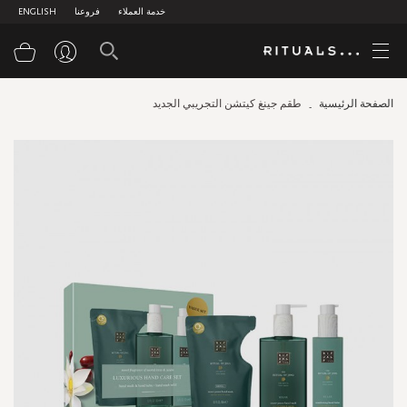
خدمة العملاء
فروعنا
ENGLISH
سلة
الصفحة الرئيسية
طقم جينغ كيتشن التجريبي الجديد
Skip
to
the
end
of
the
images
gallery