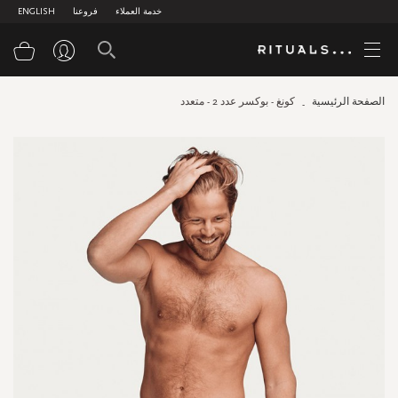
خدمة العملاء
فروعنا
ENGLISH
سلة
الصفحة الرئيسية
كونغ - بوكسر عدد 2 - متعدد
Skip
to
the
end
of
the
images
gallery