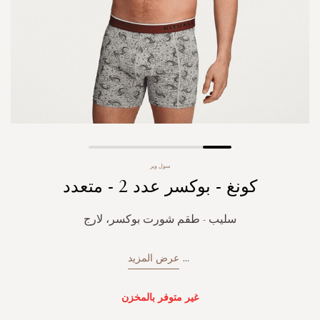
Skip
سول وير
to
كونغ - بوكسر عدد 2 - متعدد
the
beginning
of
سليب - طقم شورت بوكسر، لارج
the
images
gallery
...
عرض المزيد
غير متوفر بالمخزن