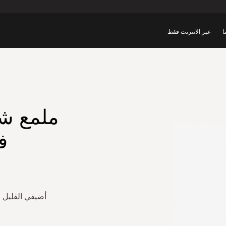
ا
عبر الانترنت فقط
ملمع شف
ف
أضيفي القليل م