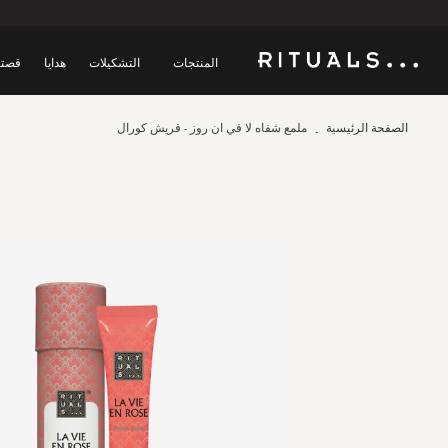
المنتجات
التشكيلات
هدايا
قصتن
الصفحة الرئيسية
ملمع شفاه لا في ان روز - فريش كورال
Skip
to
the
end
of
the
images
gallery