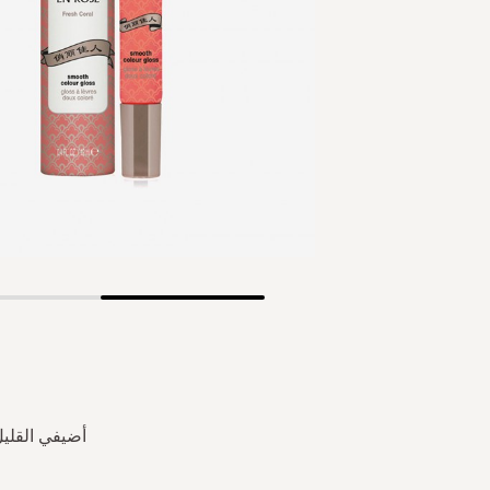
Skip
to
the
beginning
of
the
أضيفي القليل
images
gallery