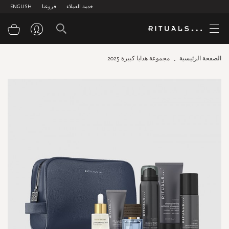
خدمة العملاء
فروعنا
ENGLISH
سلة
الصفحة الرئيسية
مجموعة هدايا كبيرة 2025
Skip
to
the
end
of
the
images
gallery