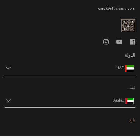
care@ritualsme.com
الدولة
UAE
لغة
Arabic
تابع