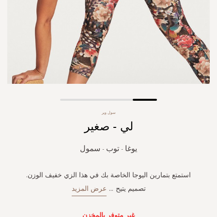
Skip
سول وير
to
لي - صغير
the
beginning
of
يوغا - توب - سمول
the
images
gallery
استمتع بتمارين اليوجا الخاصة بك في هذا الزي خفيف الوزن.
تصميم يتيح
...
عرض المزيد
غير متوفر بالمخزن