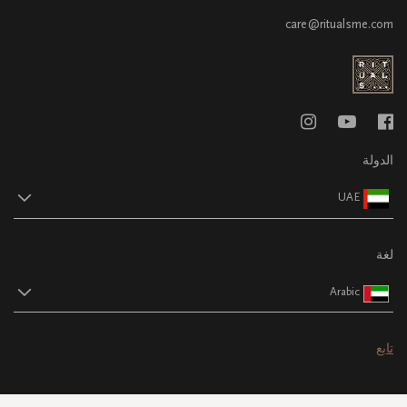
care@ritualsme.com
الدولة
UAE
لغة
Arabic
تابع