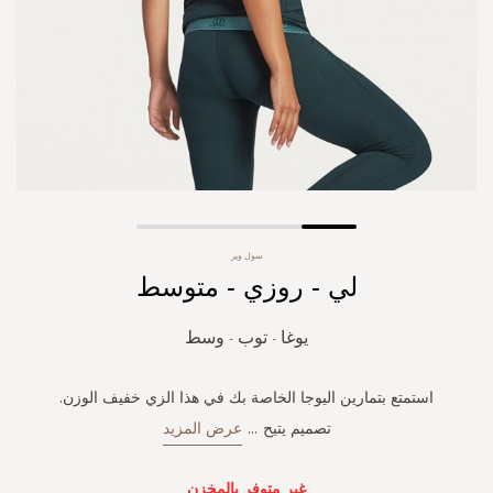
Skip
سول وير
to
لي - روزي - متوسط
the
beginning
of
يوغا - توب - وسط
the
images
gallery
استمتع بتمارين اليوجا الخاصة بك في هذا الزي خفيف الوزن.
تصميم يتيح
...
عرض المزيد
غير متوفر بالمخزن