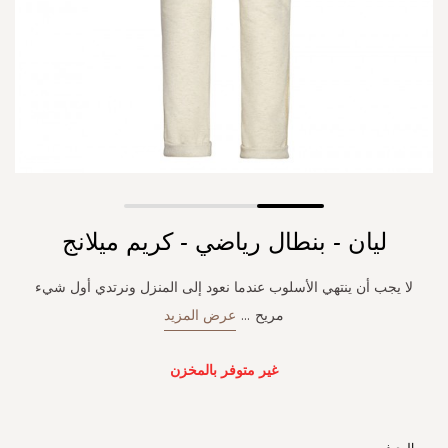
Skip
ليان - بنطال رياضي - كريم ميلانج
to
the
beginning
لا يجب أن ينتهي الأسلوب عندما نعود إلى المنزل ونرتدي أول شيء
of
مريح
...
عرض المزيد
the
images
gallery
غير متوفر بالمخزن
الوصف