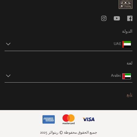
الدولة
UAE
لغة
Arabic
تابع
جميع الحقوق محفوظة © ريتوالز 2025