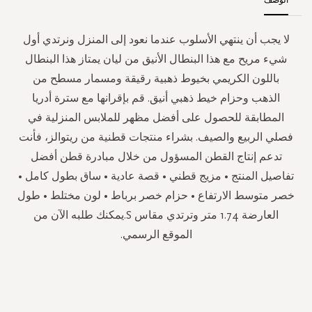
لا يجب أن ينتهي الأسلوب عندما نعود إلى المنزل ونرتدي أول
شيء مريح مع هذا البنطال الأنيق من ليان يمتاز هذا البنطال
باللون الكريمي بخيوط ذهبية رقيقة ومسمار مسطح من
الذهب وحزام خيط ذهبي أنيق. قم بإقرانها مع سترة أدريا
المطابقة للحصول على أفضل مظهر للملابس المنزلية في
فصلي الربيع والصيف. بشراء منتجات قطنية من ريتوالز، فأنت
تدعم إنتاج القطن المسؤول من خلال مبادرة قطن أفضل
تفاصيل المنتج • مزيج قطني • قصة عادية • ساق بطول كامل •
خصر متوسط الارتفاع • حزام خصر برباط • لون مختلط • طول
العارضة 1.74 متر وترتدي مقاس S.يمكنك طلبه الآن من
الموقع الرسمي.