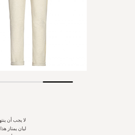
Skip
to
the
beginning
of
the
لا يجب أن ينت
images
ليان يمتاز ه
gallery