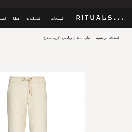
المنتجات
التشكيلات
هدايا
قصتن
الصفحة الرئيسية
ليان - بنطال رياضي - كريم ميلانج
Skip
to
the
end
of
the
images
gallery