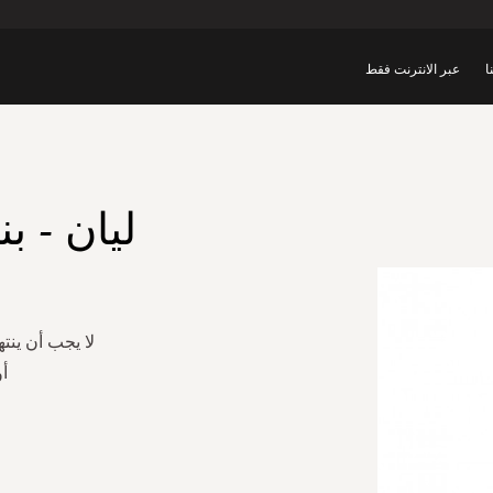
ا
عبر الانترنت فقط
ليان - ب
لا يجب أن ينت
أ