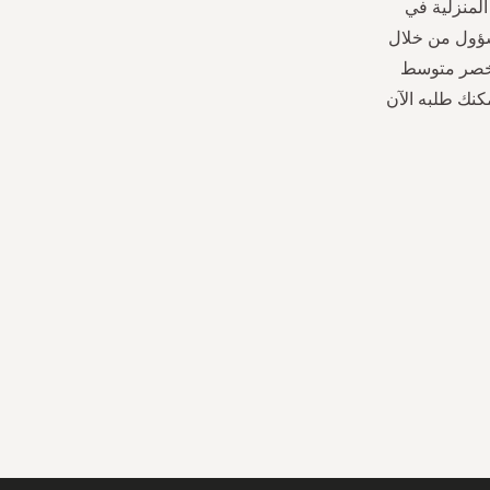
المنزلية في
سؤول من خلال
 خصر متوسط
حزام خصر برباط • لون مختلط • طول العارضة 1.74 متر وترتدي مقاس S.يمكنك طلبه الآن