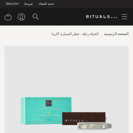
خدمة العملاء
فروعنا
ENGLISH
سلة
الصفحة الرئيسية
الحياة رحلة - عطر السيارة كارما
Skip
to
the
end
of
the
images
gallery