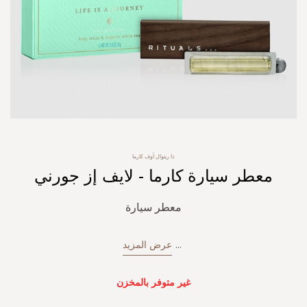
Skip
ذا ريتوال أوف كارما
to
معطر سيارة كارما - لايف إز جورني
the
beginning
of
معطر سيارة
the
images
gallery
...
عرض المزيد
غير متوفر بالمخزن