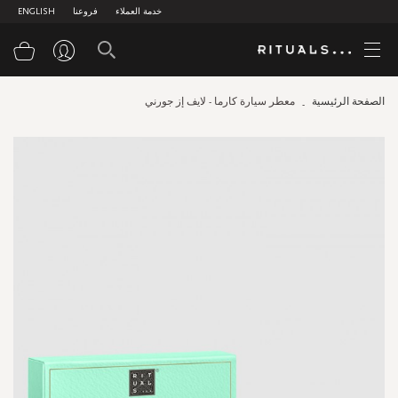
خدمة العملاء
فروعنا
ENGLISH
سلة
الصفحة الرئيسية
معطر سيارة كارما - لايف إز جورني
Skip
to
the
end
of
the
images
gallery