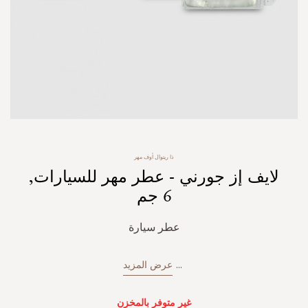
Skip
ذا ريتوال أوف مهر
to
لايف إز جورني - عطر مهر للسيارات,
the
beginning
6 جم
of
the
عطر سيارة
images
gallery
...
عرض المزيد
غير متوفر بالمخزن