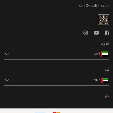
care@ritualsme.com
الدولة
UAE
لغة
Arabic
تابع