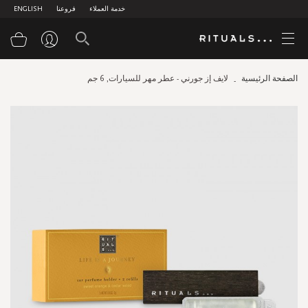
خدمة العملاء
فروعنا
ENGLISH
سلة
الصفحة الرئيسية
لايف إز جورني - عطر مهر للسيارات, 6 جم
Skip
to
the
end
of
the
images
gallery