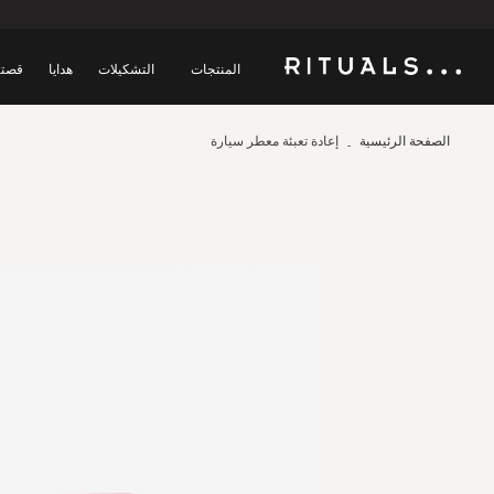
المنتجات
التشكيلات
هدايا
قصتن
الصفحة الرئيسية
إعادة تعبئة معطر سيارة
Skip
to
the
end
of
the
images
gallery