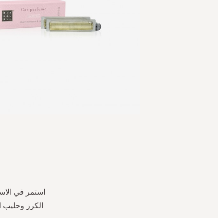
Skip
to
the
beginning
of
the
استمر في الاست
images
gallery