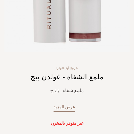
Skip
ذا ريتوال أوف كليوباترا
to
ملمع الشفاه - غولدن بيج
the
beginning
of
ملمع شفاه , 3.5 ج
the
images
gallery
...
عرض المزيد
غير متوفر بالمخزن