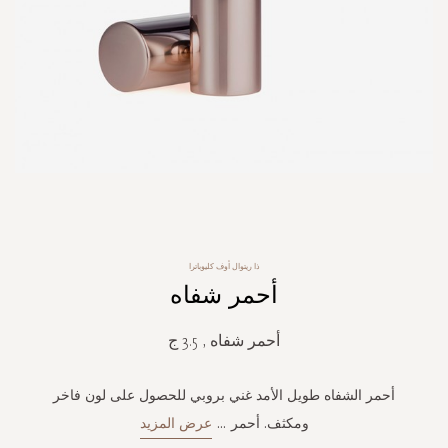
Skip
to
the
ذا ريتوال أوف كليوباترا
beginning
أحمر شفاه
of
the
images
أحمر شفاه , 3.5 ج
gallery
أحمر الشفاه طويل الأمد غني بروبي للحصول على لون فاخر
ومكثف. أحمر
...
عرض المزيد