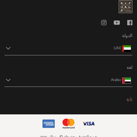
الدولة
UAE
لغة
Arabic
تابع
جميع الحقوق محفوظة © ريتوالز 2025