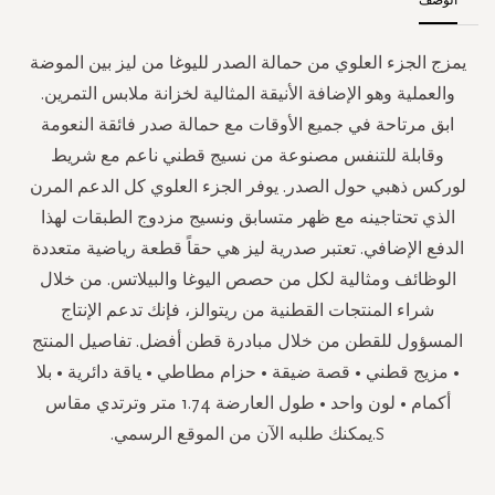
يمزج الجزء العلوي من حمالة الصدر لليوغا من ليز بين الموضة
والعملية وهو الإضافة الأنيقة المثالية لخزانة ملابس التمرين.
ابق مرتاحة في جميع الأوقات مع حمالة صدر فائقة النعومة
وقابلة للتنفس مصنوعة من نسيج قطني ناعم مع شريط
لوركس ذهبي حول الصدر. يوفر الجزء العلوي كل الدعم المرن
الذي تحتاجينه مع ظهر متسابق ونسيج مزدوج الطبقات لهذا
الدفع الإضافي. تعتبر صدرية ليز هي حقاً قطعة رياضية متعددة
الوظائف ومثالية لكل من حصص اليوغا والبيلاتس. من خلال
شراء المنتجات القطنية من ريتوالز، فإنك تدعم الإنتاج
المسؤول للقطن من خلال مبادرة قطن أفضل. تفاصيل المنتج
• مزيج قطني • قصة ضيقة • حزام مطاطي • ياقة دائرية • بلا
أكمام • لون واحد • طول العارضة 1.74 متر وترتدي مقاس
S.يمكنك طلبه الآن من الموقع الرسمي.