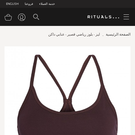
خدمة العملاء
فروعنا
ENGLISH
سلة
الصفحة الرئيسية
ليز - بلوز رياضي قصير - عنابي داكن
Skip
to
the
end
of
the
images
gallery