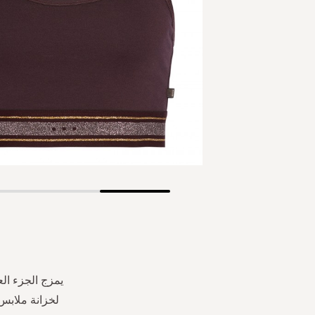
Skip
to
the
beginning
of
the
يمزج الجزء الع
images
لخزانة ملابس 
gallery