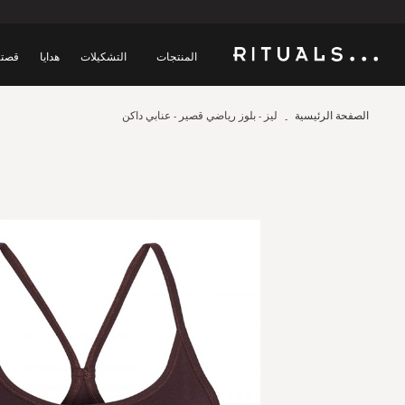
المنتجات
التشكيلات
هدايا
قصتن
الصفحة الرئيسية
ليز - بلوز رياضي قصير - عنابي داكن
Skip
to
the
end
of
the
images
gallery