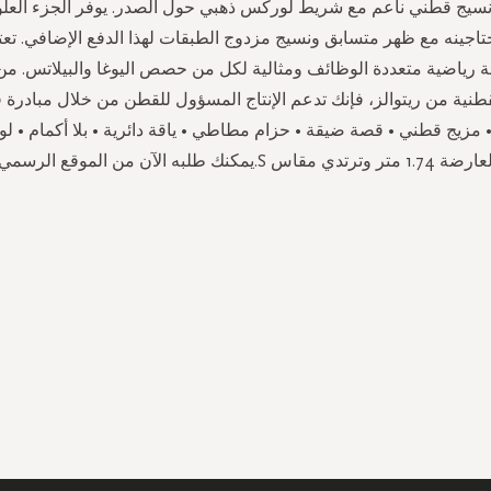
يج قطني ناعم مع شريط لوركس ذهبي حول الصدر. يوفر الجزء العل
تاجينه مع ظهر متسابق ونسيج مزدوج الطبقات لهذا الدفع الإضافي. تعت
 رياضية متعددة الوظائف ومثالية لكل من حصص اليوغا والبيلاتس. م
قطنية من ريتوالز، فإنك تدعم الإنتاج المسؤول للقطن من خلال مبادرة
• مزيج قطني • قصة ضيقة • حزام مطاطي • ياقة دائرية • بلا أكمام • ل
 1.74 متر وترتدي مقاس S.يمكنك طلبه الآن من الموقع الرسمي.