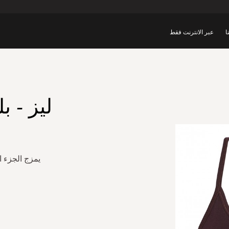
ا
عبر الانترنت فقط
ليز - ب
يمزج الجزء ا