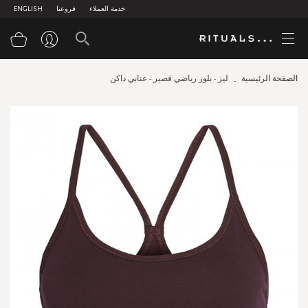
خدمة العملاء
فروعنا
ENGLISH
سلة
الصفحة الرئيسية
ليز - بلوز رياضي قصير - عنابي داكن
Skip
to
the
end
of
the
images
gallery