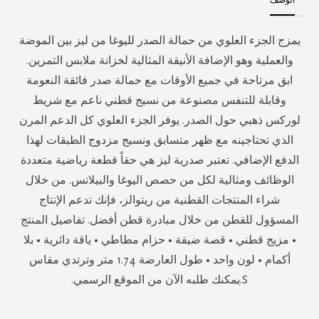
يمزج الجزء العلوي من حمالة الصدر لليوغا من ليز بين الموضة
والعملية وهو الإضافة الأنيقة المثالية لخزانة ملابس التمرين.
ابق مرتاحة في جميع الأوقات مع حمالة صدر فائقة النعومة
وقابلة للتنفس مصنوعة من نسيج قطني ناعم مع شريط
لوركس ذهبي حول الصدر. يوفر الجزء العلوي كل الدعم المرن
الذي تحتاجينه مع ظهر متسابق ونسيج مزدوج الطبقات لهذا
الدفع الإضافي. تعتبر صدرية ليز هي حقاً قطعة رياضية متعددة
الوظائف ومثالية لكل من حصص اليوغا والبيلاتس. من خلال
شراء المنتجات القطنية من ريتوالز، فإنك تدعم الإنتاج
المسؤول للقطن من خلال مبادرة قطن أفضل. تفاصيل المنتج
• مزيج قطني • قصة ضيقة • حزام مطاطي • ياقة دائرية • بلا
أكمام • لون واحد • طول العارضة 1.74 متر وترتدي مقاس
S.يمكنك طلبه الآن من الموقع الرسمي.