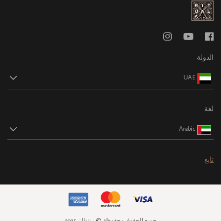
الدولة
UAE
لغة
Arabic
تابع
جميع الحقوق محفوظة © ريتوالز 2025