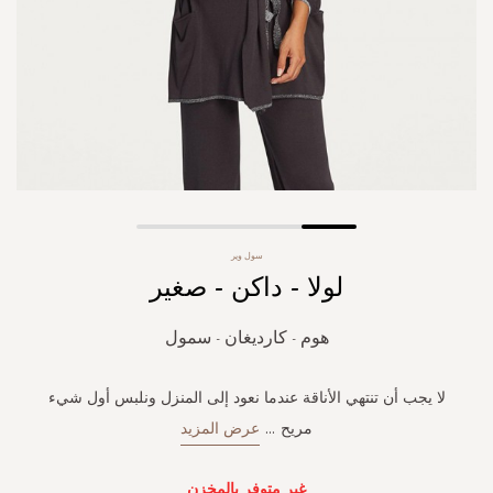
Skip
سول وير
to
لولا - داكن - صغير
the
beginning
of
هوم - كارديغان - سمول
the
images
gallery
لا يجب أن تنتهي الأناقة عندما نعود إلى المنزل ونلبس أول شيء
مريح
...
عرض المزيد
غير متوفر بالمخزن