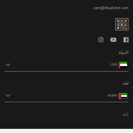
care@ritualsme.com
الدولة
UAE
لغة
Arabic
تابع