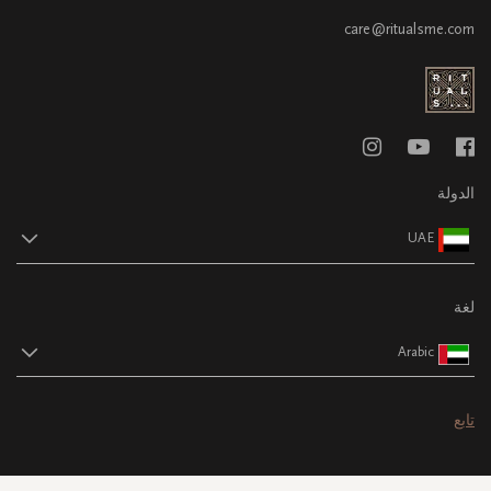
care@ritualsme.com
الدولة
UAE
لغة
Arabic
تابع