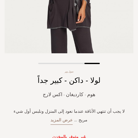
Skip
سول وير
to
لولا - داكن - كبير جداً
the
beginning
of
هوم - كارديغان - اكس لارج
the
images
gallery
لا يجب أن تنتهي الأناقة عندما نعود إلى المنزل ونلبس أول شيء
مريح
...
عرض المزيد
غير متوفر بالمخزن