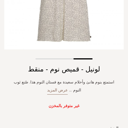
Skip
لونيل - قميص نوم - منقط
to
the
beginning
استمتع بنوم هانئ وأحلام سعيدة مع فستان النوم هذا. صُنع ثوب
of
النوم
...
عرض المزيد
the
images
gallery
غير متوفر بالمخزن
الوصف