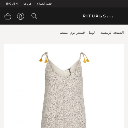
خدمة العملاء
فروعنا
ENGLISH
سلة
الصفحة الرئيسية
لونيل - قميص نوم - منقط
Skip
to
the
end
of
the
images
gallery