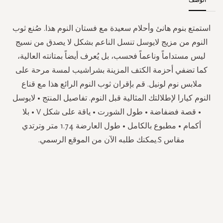
استمتع بنوم هانئ وأحلام سعيدة مع فستان النوم هذا. صُنع ثوب
النوم من مزيج لايوسل تنسل الناعم بشكل لا يصدق من نسيج
ليس مستداماً وناعماً فحسب، بل يُعرف أيضاً بمتانته العالية،
كما تضفي أحزمة الكتف المزينة بشراشيب لمسة مرحة على
ملابس نوم لونيل. قم بإقران ثوب النوم الرائع هذا مع قناع
النوم كيارا لإطلالتك المثالية قبل النوم. تفاصيل المنتج • لايوسل
• قصة فضفاضة • طول الشورت • ياقة على شكل V • بلا
أكمام • مطبوع بالكامل • طول العارضة 1.74 متر وترتدي
مقاس S.يمكنك طلبه الآن من الموقع الرسمي.