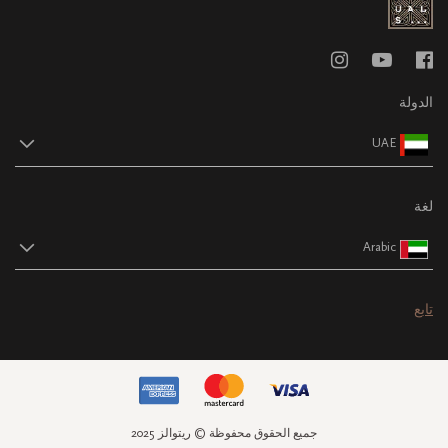
الدولة
UAE
لغة
Arabic
تابع
جميع الحقوق محفوظة © ريتوالز 2025