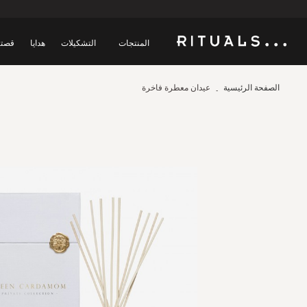
المنتجات
التشكيلات
هدايا
قصتن
الصفحة الرئيسية
عيدان معطرة فاخرة
Skip
to
the
end
of
the
images
gallery