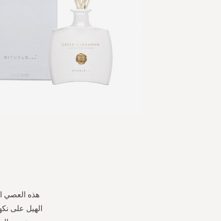
Skip
to
the
beginning
of
the
هذه العصي ال
images
الهيل على نكه
gallery