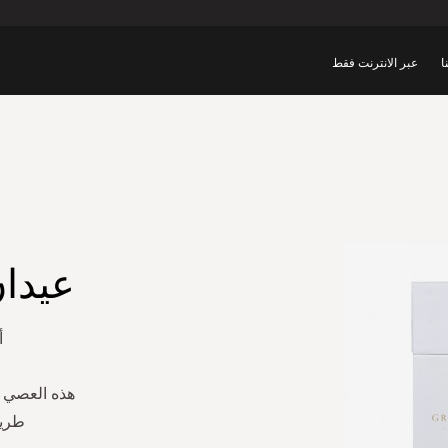
ا
عبر الانترنت فقط
عيدا
أ
هذه العصي ا
طريق