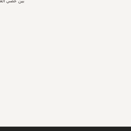
بين عصي العط