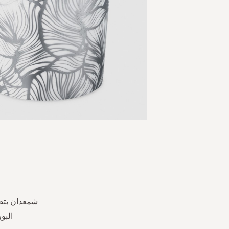
Skip
to
the
beginning
of
the
شمعدان بتصم
images
البورسل
gallery