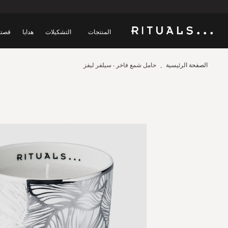
المنتجات
التشكيلات
هدايا
قصتن
الصفحة الرئيسية
حامل شمع فاخر - سيلفر ليفز
Skip
to
the
end
of
the
images
gallery