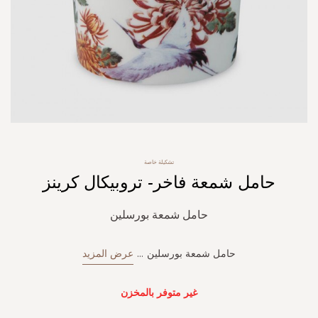
Skip
تشكيلة خاصة
to
حامل شمعة فاخر- تروبيكال كرينز
the
beginning
of
حامل شمعة بورسلين
the
images
gallery
حامل شمعة بورسلين
...
عرض المزيد
غير متوفر بالمخزن