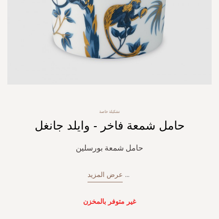
Skip
تشكيلة خاصة
to
حامل شمعة فاخر - وايلد جانغل
the
beginning
of
حامل شمعة بورسلين
the
images
gallery
...
عرض المزيد
غير متوفر بالمخزن