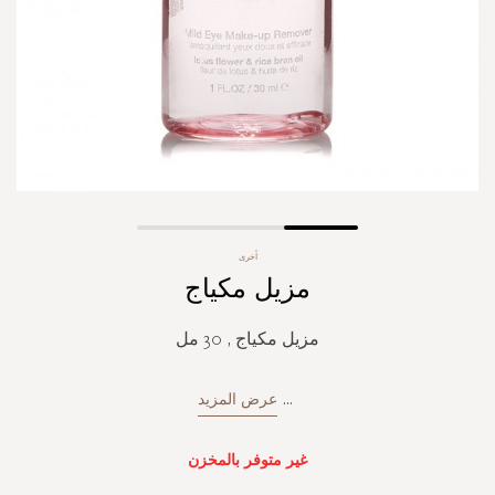
Skip
أخرى
to
مزيل مكياج
the
beginning
of
مزيل مكياج , 30 مل
the
images
gallery
...
عرض المزيد
غير متوفر بالمخزن