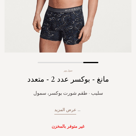
Skip
سول وير
to
مانغ - بوكسر عدد 2 - متعدد
the
beginning
of
سليب - طقم شورت بوكسر، سمول
the
images
gallery
...
عرض المزيد
غير متوفر بالمخزن