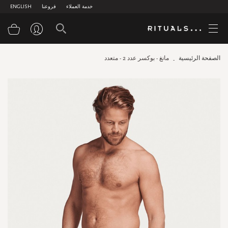
خدمة العملاء
فروعنا
ENGLISH
سلة
الصفحة الرئيسية
مانغ - بوكسر عدد 2 - متعدد
Skip
to
the
end
of
the
images
gallery