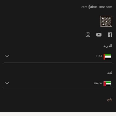
care@ritualsme.com
الدولة
UAE
لغة
Arabic
تابع