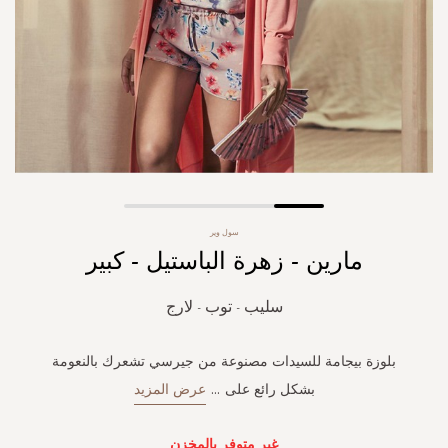
Skip
سول وير
to
مارين - زهرة الباستيل - كبير
the
beginning
of
سليب - توب - لارج
the
images
gallery
بلوزة بيجامة للسيدات مصنوعة من جيرسي تشعرك بالنعومة
بشكل رائع على
...
عرض المزيد
غير متوفر بالمخزن