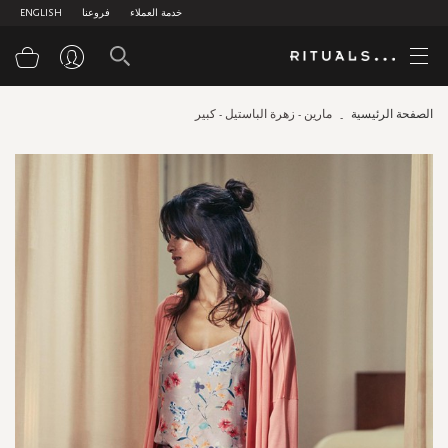
خدمة العملاء
فروعنا
ENGLISH
سلة
الصفحة الرئيسية
مارين - زهرة الباستيل - كبير
Skip
to
the
end
of
the
images
gallery