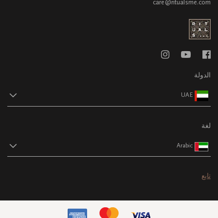
care@ritualsme.com
الدولة
UAE
لغة
Arabic
تابع