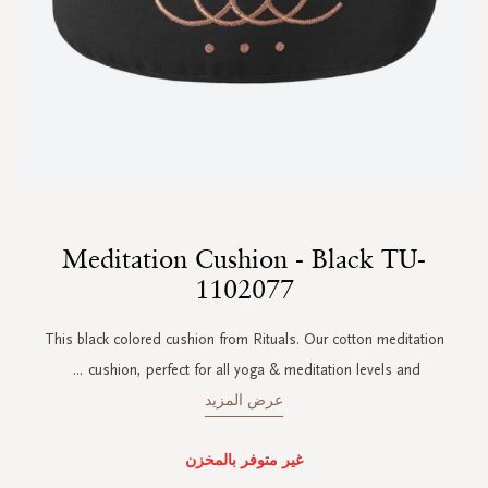
Skip
Meditation Cushion - Black TU-
to
the
1102077
beginning
of
This black colored cushion from Rituals. Our cotton meditation
the
images
...
cushion, perfect for all yoga & meditation levels and
gallery
عرض المزيد
غير متوفر بالمخزن