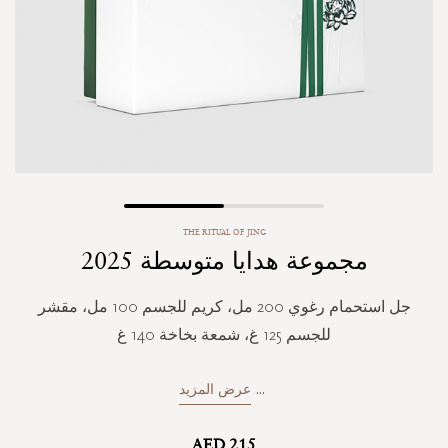
Skip
THE RITUAL OF JING
to
مجموعة هدايا متوسطة 2025
the
beginning
of
جل استحمام رغوي 200 مل، كريم للجسم 100 مل، مقشر
the
للجسم 125 غ، شمعة بخاخة 140 غ
images
gallery
...
عرض المزيد
AED 215