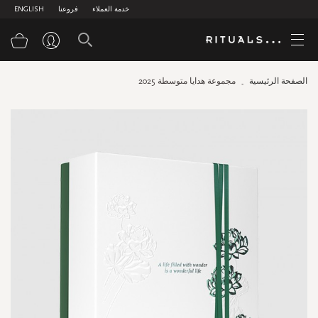
خدمة العملاء
فروعنا
ENGLISH
سلة
الصفحة الرئيسية
مجموعة هدايا متوسطة 2025
Skip
to
the
end
of
the
images
gallery