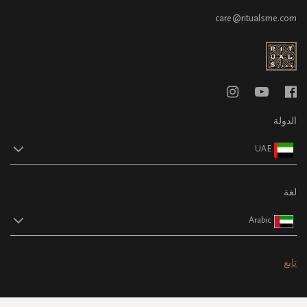
care@ritualsme.com
الدولة
UAE
لغة
Arabic
تابع