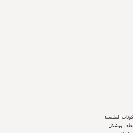
 ذا ريتوال أوف كارما. يحتوي على 95٪ من المكونات الطبيعية
ة بلطف وبشكل