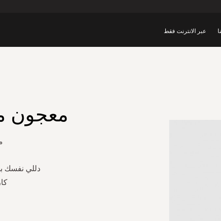
ا
عبر الانترنت فقط
معجون م
م
دللي نفسك به
كار