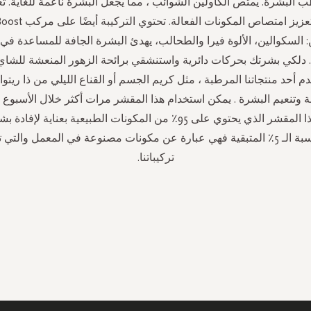
 البشرة. يمتص الكاولين الشوائب ، مما يجعل البشرة ناعمة للغاية. ت
 السكوالين، الألوة فيرا والطحالب، يهدئ البشرة الجافة للمساعدة في 
 دلكي بشرتك بحركات دائرية واستنشقي برائحة الزهور المنعشة للشاي
م أحد منتجاتنا المرطبة ، مثل كريم الجسم أو القناع الليلي من ذا ريتو
ة وتنعيم البشرة . يمكن استخدام هذا المقشر مرات أكثر خلال الأسبوع
الناعمة. صُنع هذا المقشر الذي يحتوي على 95٪ من المكونات الطبيعية بعنا
الأمثل. أما نسبة الـ 5٪ المتبقية فهي عبارة عن مكونات مصنوعة في المعمل وال
تركيباتنا.
سجل