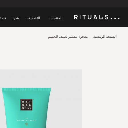
المنتجات
التشكيلات
هدايا
قصتن
الصفحة الرئيسية
معجون مقشر لطيف للجسم
Skip
to
the
end
of
the
images
gallery