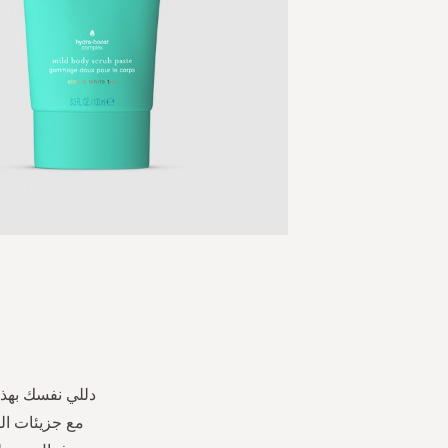
Skip
to
the
beginning
of
the
images
مع جزيئات الخ
gallery