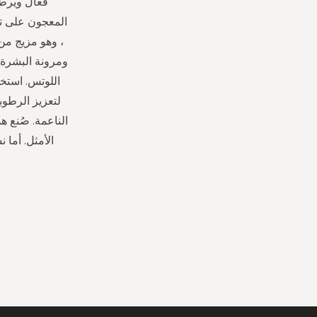
فعال ويرطب
، وهو مزيج من:
ومرونة البشرة.
اللوتس. استخد
لتعزيز الرطوب