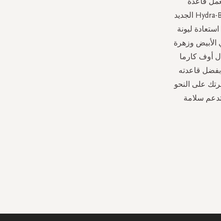
عمل قاعدة
المعجون على تعزيز امتصاص المكونات الفعالة. تحتوي التركيبة أيضًا على مركب Hydra-Boost الجديد
استعادة ليونة
 الأبيض وزهرة
ال أوف كارما
 بفضل قاعدته
ية لإفادة بشرتك على النحو
تي تدعم سلامة