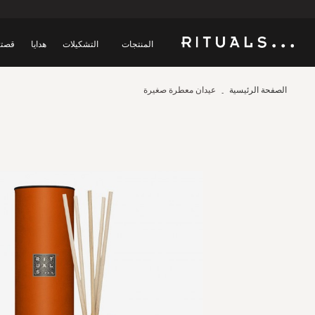
المنتجات
التشكيلات
هدايا
قصتن
الصفحة الرئيسية
عيدان معطرة صغيرة
Skip
to
the
end
of
the
images
gallery