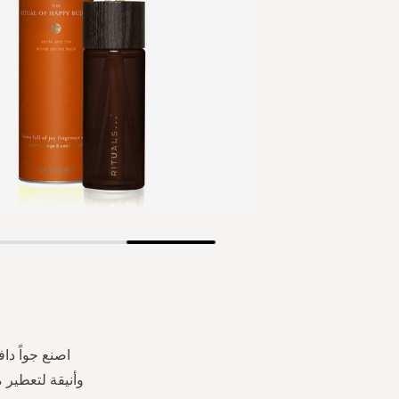
Skip
to
the
beginning
of
the
اصنع جواً دا
images
وأنيقة لتعطير 
gallery