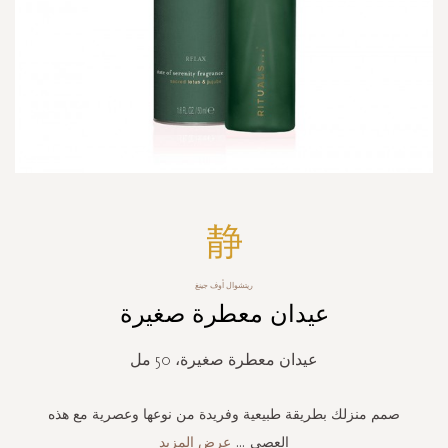
Skip
to
the
beginning
ريتشوال أوف جينغ
of
عيدان معطرة صغيرة
the
images
gallery
عيدان معطرة صغيرة، 50 مل
صمم منزلك بطريقة طبيعية وفريدة من نوعها وعصرية مع هذه
العصي
...
عرض المزيد