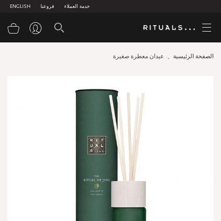
خدمة العملاء
فروعنا
ENGLISH
سلة
الصفحة الرئيسية
عيدان معطرة صغيرة
Skip
to
the
end
of
the
images
gallery