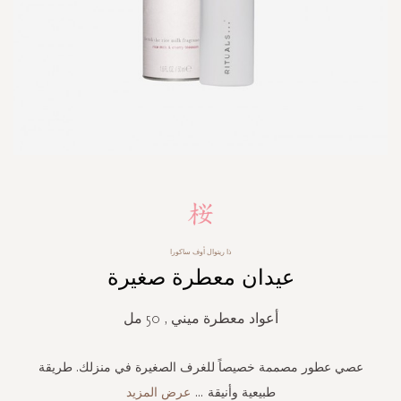
Skip
to
the
beginning
ذا ريتوال أوف ساكورا
of
عيدان معطرة صغيرة
the
images
gallery
أعواد معطرة ميني , 50 مل
عصي عطور مصممة خصيصاً للغرف الصغيرة في منزلك. طريقة
طبيعية وأنيقة
...
عرض المزيد