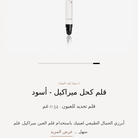
Skip
to
the
ذا ريتوال أوف كليوباترا
beginning
قلم كحل ميراكيل - أسود
of
the
images
قلم تحديد للعيون - 0.34 غم
gallery
أبرزي الجمال الطبيعي لعينيك باستخدام قلم العين ميراكيل. قلم
سهل
...
عرض المزيد