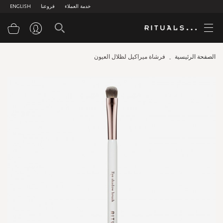
خدمة العملاء
فروعنا
ENGLISH
سلة
الصفحة الرئيسية
فرشاة ميراكيل لظلال العيون
Skip
to
the
end
of
the
images
gallery