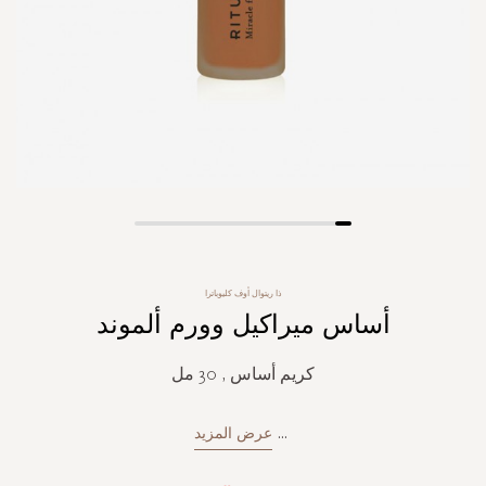
Skip
to
the
ذا ريتوال أوف كليوباترا
beginning
أساس ميراكيل وورم ألموند
of
the
images
كريم أساس , 30 مل
gallery
...
عرض المزيد