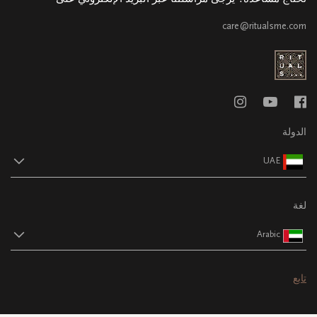
care@ritualsme.com
الدولة
UAE
لغة
Arabic
تابع