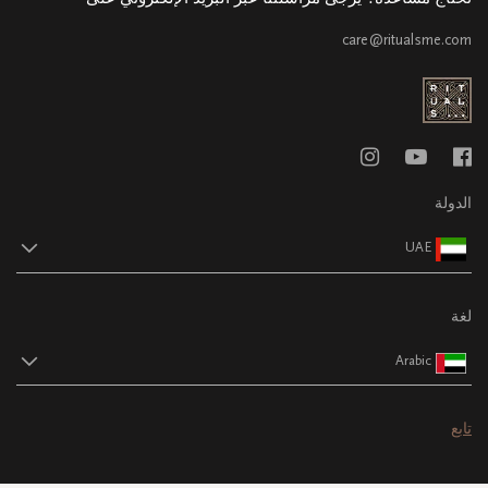
care@ritualsme.com
الدولة
UAE
لغة
Arabic
تابع