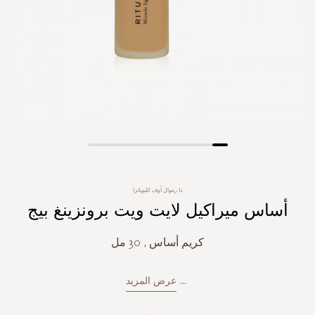
Skip
to
the
ذا ريتوال أوف كليوباترا
beginning
أساس ميراكيل لايت ويت برونزينغ بيج
of
the
images
كريم أساس , 30 مل
gallery
...
عرض المزيد