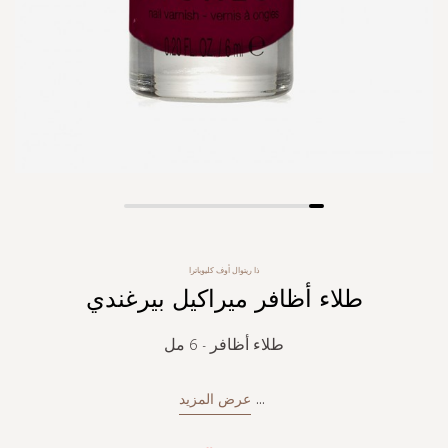
Skip
to
the
ذا ريتوال أوف كليوباترا
beginning
طلاء أظافر ميراكيل بيرغندي
of
the
images
طلاء أظافر - 6 مل
gallery
...
عرض المزيد