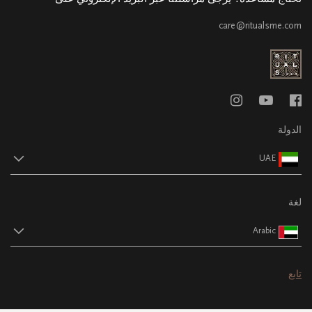
care@ritualsme.com
الدولة
UAE
لغة
Arabic
تابع