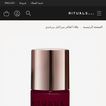
خدمة العملاء
فروعنا
ENGLISH
سلة
الصفحة الرئيسية
طلاء أظافر ميراكيل بيرغندي
Skip
to
the
end
of
the
images
gallery