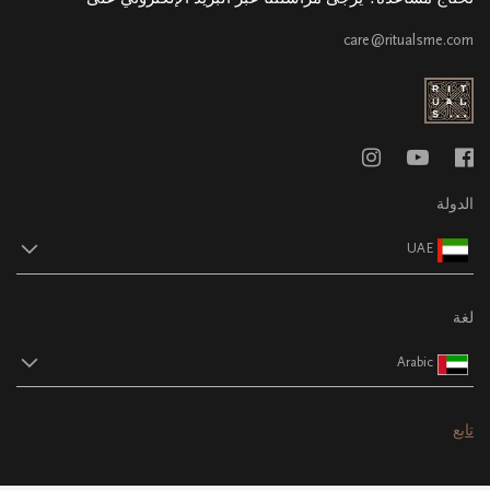
care@ritualsme.com
الدولة
UAE
لغة
Arabic
تابع