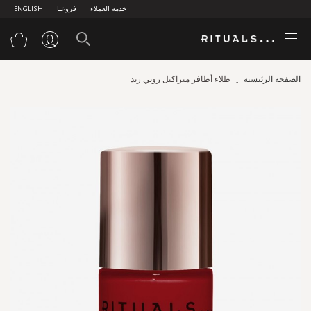
خدمة العملاء
فروعنا
ENGLISH
سلة
الصفحة الرئيسية
طلاء أظافر ميراكيل روبي ريد
Skip
to
the
end
of
the
images
gallery