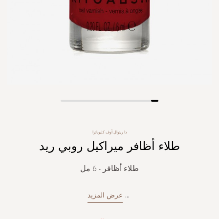
Skip
to
the
ذا ريتوال أوف كليوباترا
beginning
طلاء أظافر ميراكيل روبي ريد
of
the
images
طلاء أظافر - 6 مل
gallery
...
عرض المزيد