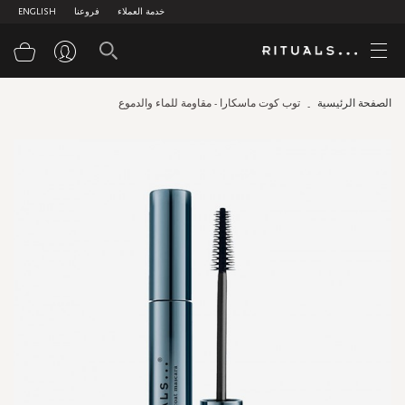
خدمة العملاء
فروعنا
ENGLISH
سلة
الصفحة الرئيسية
توب كوت ماسكارا - مقاومة للماء والدموع
Skip
to
the
end
of
the
images
gallery