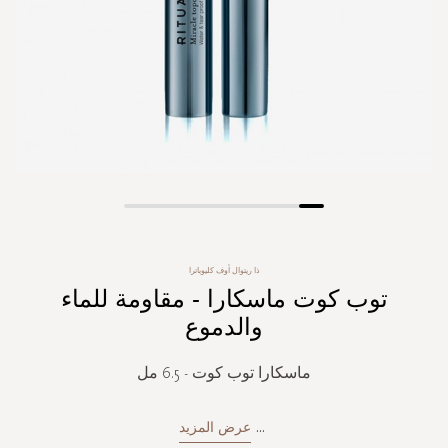
Skip
to
the
ذا ريتوال أوف كليوباترا
beginning
توب كوت ماسكارا - مقاومة للماء
of
the
والدموع
images
gallery
ماسكارا توب كوت - 6.5 مل
...
عرض المزيد