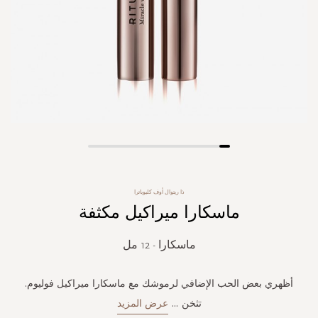
Skip
to
the
ذا ريتوال أوف كليوباترا
beginning
ماسكارا ميراكيل مكثفة
of
the
images
ماسكارا - 12 مل
gallery
أظهري بعض الحب الإضافي لرموشك مع ماسكارا ميراكيل فوليوم.
تثخن
...
عرض المزيد