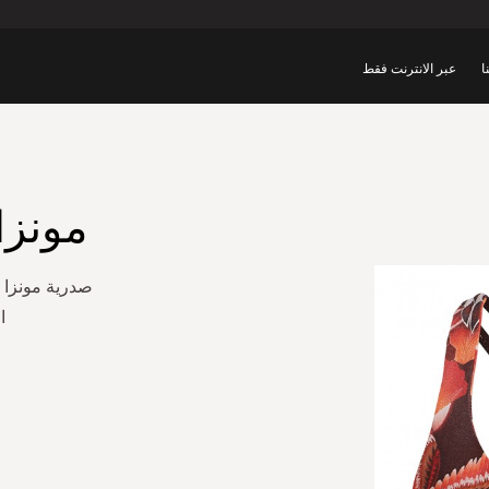
ا
عبر الانترنت فقط
مونزا
صدرية مونزا 
ا