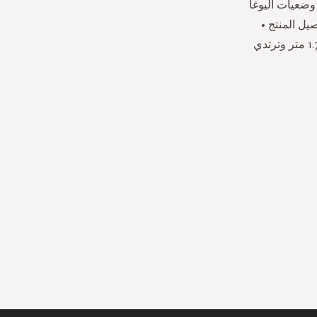
وضعيات اليوغا
يل المنتج •
مزيج قطني • قصة ضيقة • ياقة دائرية • بلا أكمام • مطبوع بالكامل• طول العارضة 1.74 متر وترتدي