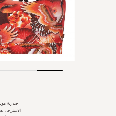
Skip
to
the
beginning
of
the
صدرية مونز
images
الاسترخاء بع
gallery