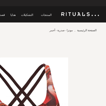
المنتجات
التشكيلات
هدايا
قصتن
الصفحة الرئيسية
مونزا - صدرية - أحمر
Skip
to
the
end
of
the
images
gallery