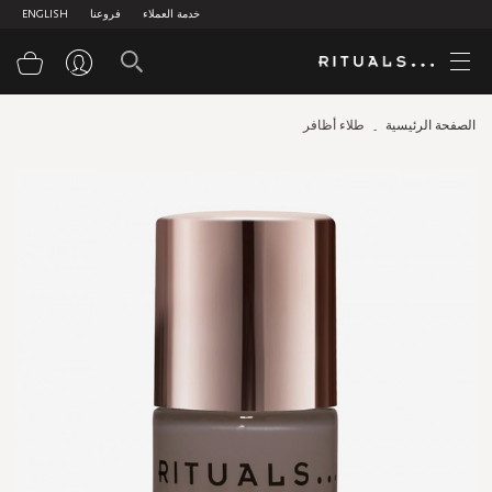
خدمة العملاء
فروعنا
ENGLISH
سلة
الصفحة الرئيسية
طلاء أظافر
Skip
to
the
end
of
the
images
gallery