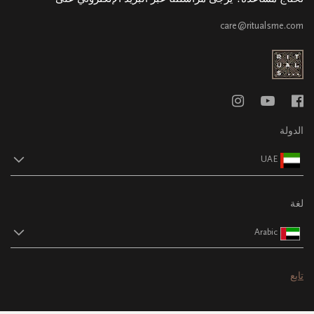
care@ritualsme.com
الدولة
UAE
لغة
Arabic
تابع