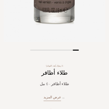
Skip
to
the
ذا ريتوال أوف كليوباترا
beginning
طلاء أظافر
of
the
images
طلاء أظافر - 6 مل
gallery
...
عرض المزيد