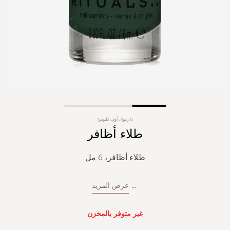
Skip
ذا ريتوال أوف كليوبترا
to
طلاء أظافر
the
beginning
of
طلاء أظافر، 6 مل
the
images
gallery
...
عرض المزيد
غير متوفر بالمخزن